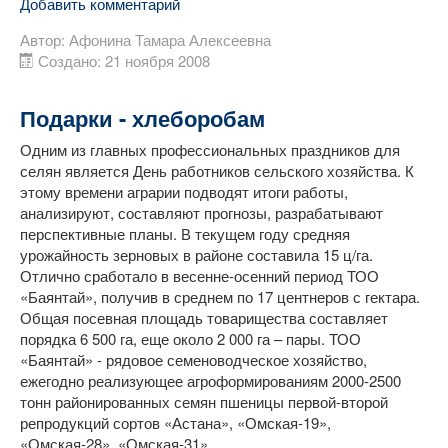
Добавить комментарий
Автор:
Афонина Тамара Алексеевна
Создано: 21 ноября 2008
Подарки - хлеборобам
Одним из главных профессиональных праздников для
селян является День работников сельского хозяйства. К
этому времени аграрии подводят итоги работы,
анализируют, составляют прогнозы, разрабатывают
перспективные планы. В текущем году средняя
урожайность зерновых в районе составила 15 ц/га.
Отлично сработало в весенне-осенний период ТОО
«Баянтай», получив в среднем по 17 центнеров с гектара.
Общая посевная площадь товарищества составляет
порядка 6 500 га, еще около 2 000 га – пары. ТОО
«Баянтай» - рядовое семеноводческое хозяйство,
ежегодно реализующее агроформированиям 2000-2500
тонн районированных семян пшеницы первой-второй
репродукций сортов «Астана», «Омская-19»,
«Омская-28», «Омская-31».