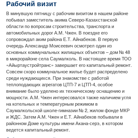
Рабочий визит
В минувшую пятницу с рабочим визитом в нашем районе
побывал заместитель акима Северо-Казахстанской
области по вопросам строительства, транспорта и
автомобильных дорог А.М. Чжен. В поездке его
сопровождал аким района Е.Т. Айнабеков. В первую
очередь Александр Моисеевич осмотрел один из
основных коммунальных жилищных объектов – дом № 48
в микрорайоне села Саумалколь. В настоящее время ТОО
«Айыртаустройтранс» завершает его капитальный ремонт.
Совсем скоро коммунальное жилье будет распределено
среди нуждающихся. При знакомстве с работой
теплоподающих агрегатов ЦТП-7 и ЦТП-4, особое
внимание было уделено их техническому оснащению и
мощности. А.М. Чжен интересовался также наличием угля
на котельных и температурным режимом в
Саумалкольской школе-гимназии № 2, жилом фонде МКР
и ЖДС. Затем А.М. Чжен и Е.Т. Айнабеков побывали в
районном Доме культуры имени Акана-серэ, в котором
ведется капитальный ремонт.