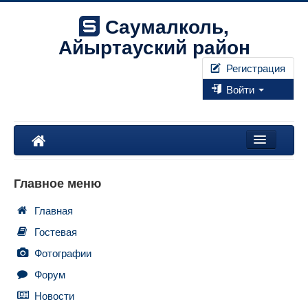
Саумалколь,
Айыртауский район
Регистрация
Войти
Наш край
Главное меню
Форум
Главная
Фотографии
Гостевая
Правила
Фотографии
Форум
Искать...
Новости