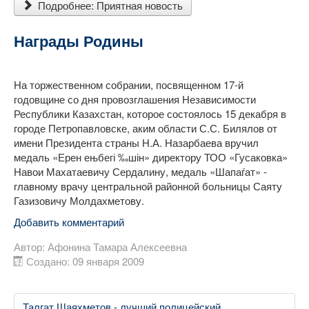
Подробнее: Приятная новость
Награды Родины
На торжественном собрании, посвященном 17-й
годовщине со дня провозглашения Независимости
Республики Казахстан, которое состоялось 15 декабря в
городе Петропавловске, аким области С.С. Билялов от
имени Президента страны Н.А. Назарбаева вручил
медаль «Ерен ењбегі ‰шін» директору ТОО «Гусаковка»
Навои Махатаевичу Сердалину, медаль «Шапаѓат» -
главному врачу центральной районной больницы Саяту
Газизовичу Молдахметову.
Добавить комментарий
Автор:
Афонина Тамара Алексеевна
Создано: 09 января 2009
Талгат Шаяхметов - лучший полицейский