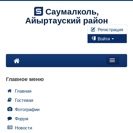
Саумалколь,
Айыртауский район
Регистрация
Войти
Наш край
Главное меню
Форум
Главная
Фотографии
Гостевая
Правила
Фотографии
Форум
Искать...
Новости