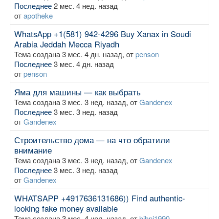
Последнее
2 мес. 4 нед. назад
от
apotheke
WhatsApp +1(581) 942-4296 Buy Xanax in Soudi
Arabia Jeddah Mecca Riyadh
Тема создана 3 мес. 4 дн. назад, от
penson
Последнее
3 мес. 4 дн. назад
от
penson
Яма для машины — как выбрать
Тема создана 3 мес. 3 нед. назад, от
Gandenex
Последнее
3 мес. 3 нед. назад
от
Gandenex
Строительство дома — на что обратили
внимание
Тема создана 3 мес. 3 нед. назад, от
Gandenex
Последнее
3 мес. 3 нед. назад
от
Gandenex
WHATSAPP +4917636131686)) Find authentic-
looking fake money available
Тема создана 3 мес. 4 нед. назад, от
bihni1990