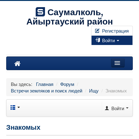
Саумалколь,
Айыртауский район
Регистрация
Войти
Наш край
Вы здесь:
Главная
/
Форум
/
Форум
Встречи земляков и поиск людей
/
Ищу
/
Знакомых
Фотографии
Войти
Правила
Знакомых
Искать...