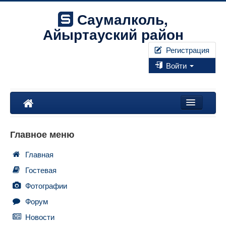
Саумалколь,
Айыртауский район
Регистрация
Войти
Наш край
Главное меню
Форум
Главная
Фотографии
Гостевая
Правила
Фотографии
Форум
Искать...
Новости