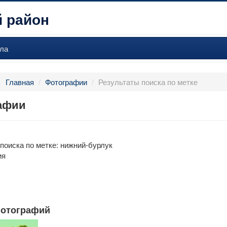
 район
ла
:
Главная
/
Фотографии
/
Результаты поиска по метке
афии
поиска по метке: нижний-бурлук
ия
фотографий