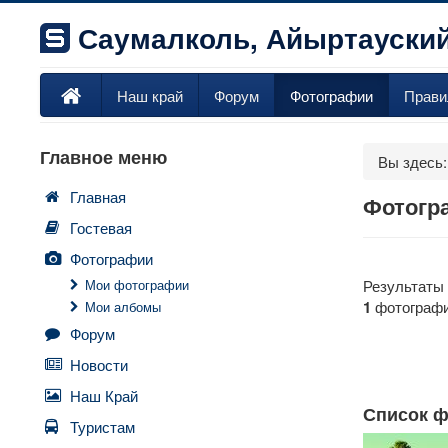
Саумалколь, Айыртауский
Наш край
Форум
Фотографии
Прави
Главное меню
Вы здесь
Главная
Фотогр
Гостевая
Фотографии
Мои фотографии
Результаты 
1
фотограф
Мои албомы
Форум
Новости
Наш Край
Список 
Туристам