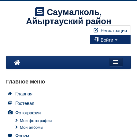
Саумалколь,
Айыртауский район
Регистрация
Войти
Наш край
Главное меню
Форум
Главная
Фотографии
Гостевая
Правила
Фотографии
Мои фотографии
Мои албомы
Искать...
Форум