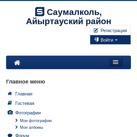
Саумалколь,
Айыртауский район
Регистрация
Войти
Наш край
Главное меню
Форум
Главная
Фотографии
Гостевая
Правила
Фотографии
Мои фотографии
Мои албомы
Искать...
Форум