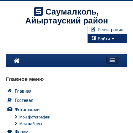
Саумалколь,
Айыртауский район
Регистрация
Войти
Наш край
Главное меню
Форум
Главная
Фотографии
Гостевая
Правила
Фотографии
Мои фотографии
Мои албомы
Искать...
Форум