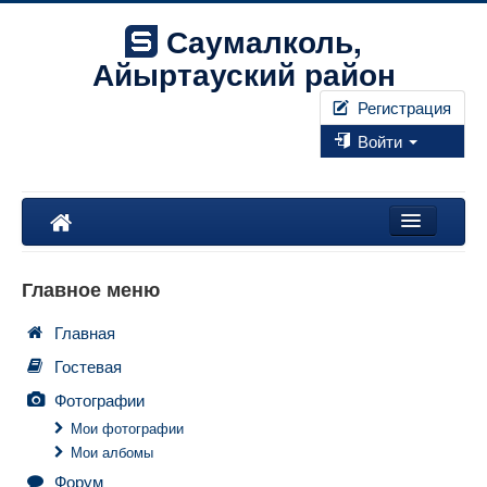
Саумалколь,
Айыртауский район
Регистрация
Войти
Наш край
Главное меню
Форум
Главная
Фотографии
Гостевая
Правила
Фотографии
Мои фотографии
Мои албомы
Искать...
Форум