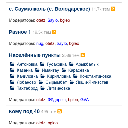
с. Саумалколь (с. Володарское)
11.7к тем
Модераторы:
otetz
,
$aylo
,
bgleo
Разное 1
19.5к тем
Модераторы:
nug
,
otetz
,
$aylo
,
bgleo
Населённые пункты
2588 тем
Антоновка
Гусаковка
Арыкбалык
Казанка
Имантау
Карасёвка
Качиловка
Кирилловка
Константиновка
Лобаново
Сырымбет
Якши-Янгизстав
Тахтаброд
Литвиновка
Модераторы:
otetz
,
Фёдорыч
,
bgleo
,
GVA
Кому под 40
495 тем
Модераторы:
otetz
,
bgleo