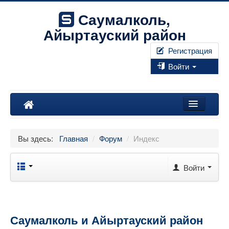
Саумалколь,
Айыртауский район
Регистрация
Войти
Наш край
Вы здесь:
Главная
/
Форум
/
Индекс
Форум
Фотографии
Войти
Правила
Искать...
Саумалколь и Айыртауский район