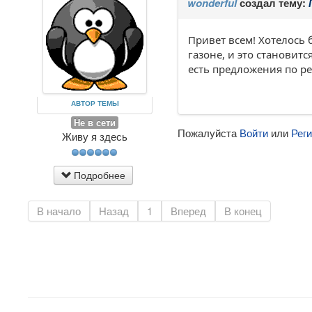
wonderful
создал тему:
Привет всем! Хотелось
газоне, и это становит
есть предложения по 
АВТОР ТЕМЫ
Не в сети
Пожалуйста
Войти
или
Рег
Живу я здесь
Подробнее
В начало
Назад
1
Вперед
В конец