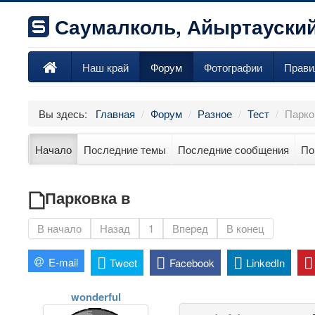
Саумалколь, Айыртауский
Наш край
Форум
Фотографии
Прави
Вы здесь:
Главная
/
Форум
/
Разное
/
Тест
/
Парко
Начало
Последние темы
Последние сообщения
По
Парковка в
В начало
Назад
1
Вперед
В конец
E-mail
Tweet
Facebook
LinkedIn
wonderful