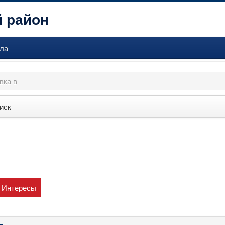
 район
ла
вка в
иск
Интересы