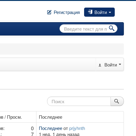
Регистрация
Войти
Искать...
Войти
в / Просм.
Последнее
0
в:
Последнее
от
prjyhnth
7
:
1 нед. 1 день назад