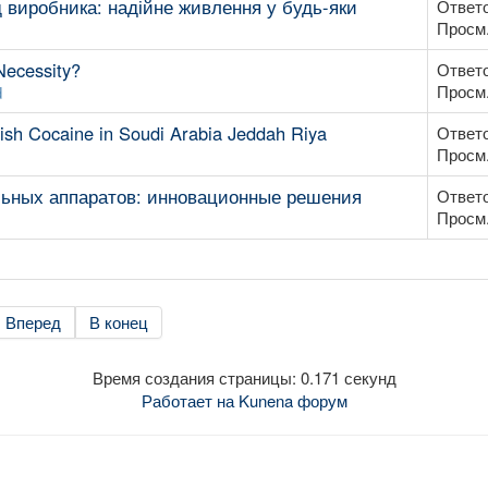
д виробника: надійне живлення у будь-яки
Ответо
Просм.
Necessity?
Ответо
Просм.
d
h Cocaine in Soudi Arabia Jeddah Riya
Ответо
Просм.
льных аппаратов: инновационные решения
Ответо
Просм.
Вперед
В конец
Время создания страницы: 0.171 секунд
Работает на
Kunena форум