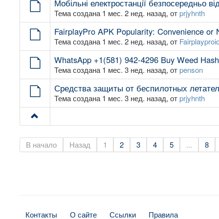
Мобільні електростанції безпосередньо ві
Тема создана 1 мес. 2 нед. назад, от
prjyhnth
FairplayPro APK Popularity: Convenience or 
Тема создана 1 мес. 2 нед. назад, от
Fairplayproi
WhatsApp +1(581) 942-4296 Buy Weed Hashis
Тема создана 1 мес. 3 нед. назад, от
penson
Средства защиты от беспилотных летате
Тема создана 1 мес. 3 нед. назад, от
prjyhnth
В начало
Назад
1
2
3
4
5
...
8
Контакты
О сайте
Ссылки
Правила