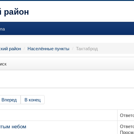
 район
ла
кий район
/
Населённые пункты
/
Тахтаброд
иск
Вперед
В конец
Ответо
ытым небом
Ответо
Просм.