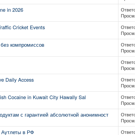
ne in 2026
Ответо
Просм.
affic Cricket Events
Ответо
Просм.
к без компромиссов
Ответо
Просм.
Ответо
Просм.
e Daily Access
Ответо
Просм.
h Cocaine in Kuwait City Hawally Sal
Ответо
Просм.
родуктам с гарантией абсолютной анонимност
Ответо
Просм.
 Аутлеты в РФ
Ответо