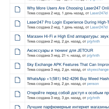
Why More Users Are Choosing Laser247 Onli
Тема создана 2 нед. 1 день назад, от
Laser247id
Laser247 Pro Login Experience During High-Tr
Тема создана 2 нед. 1 день назад, от
Laser247id
Магазин Hi-Fi и High End аппаратуры: зву
Тема создана 2 нед. 2 дн. назад, от
prjyhnth
Аксессуары и тюнинг для JETOUR
Тема создана 3 нед. 21 ч. назад, от
prjyhnth
Sky Exchange APK Features That Can Improv
Тема создана 3 нед. 2 дн. назад, от
skyexchange
WhatsApp +1(581) 942-4296 Buy Weed Hashis
Тема создана 3 нед. 2 дн. назад, от
penson
Откройте перед собой доступ к особым п
Тема создана 3 нед. 3 дн. назад, от
prjyhnth
Лучшие парфюмерные интернет магазины