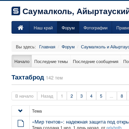
Саумалколь, Айыртауский
Наш край
Форум
Фотографии
Прави
Вы здесь:
Главная
/
Форум
/
Саумалколь и Айыртаус
Начало
Последние темы
Последние сообщения
По
Тахтаброд
142 тем
В начало
Назад
1
2
3
4
5
...
8
Тема
«Мир тентов»: надежная защита под откр
Тема создана 1 нед. 1 день назад, от
prjyhnth