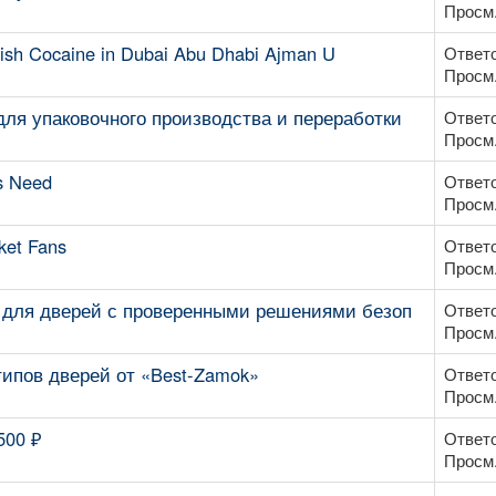
Просм.
sh Cocaine in Dubai Abu Dhabi Ajman U
Ответо
Просм.
ля упаковочного производства и переработки
Ответо
Просм.
s Need
Ответо
Просм.
ket Fans
Ответо
Просм.
 для дверей с проверенными решениями безоп
Ответо
Просм.
ипов дверей от «Best-Zamok»
Ответо
Просм.
500 ₽
Ответо
Просм.