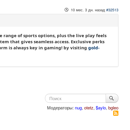
10 мес. 3 дн. назад
#32513
range of sports options, plus the live play feels
tem that gives seamless access. Exclusive perks
orm is always key in gaming! by visiting
gold-
Модераторы:
nug
,
otetz
,
$aylo
,
bgleo