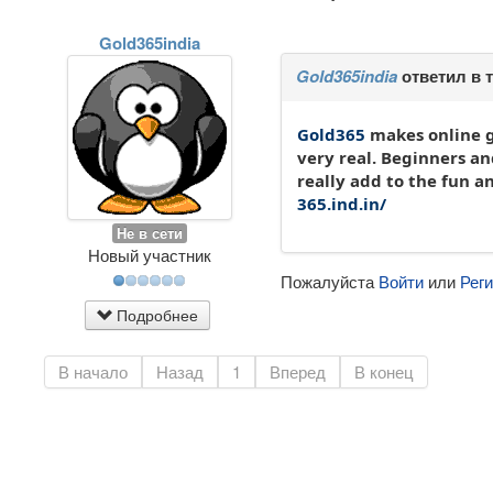
Gold365india
Gold365india
ответил в 
Gold365
makes online ga
very real. Beginners a
really add to the fun a
365.ind.in/
Не в сети
Новый участник
Пожалуйста
Войти
или
Рег
Подробнее
В начало
Назад
1
Вперед
В конец