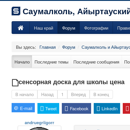
Саумалколь, Айыртауский
Наш край
Форум
Фотографии
Прави
Вы здесь:
Главная
/
Форум
/
Саумалколь и Айыртаус
Начало
Последние темы
Последние сообщения
По
сенсорная доска для школы цена
В начало
Назад
1
Вперед
В конец
E-mail
Tweet
Facebook
LinkedIn
andruegriigorr