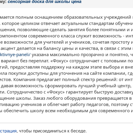
ему:
сенсорная доска для школы цена
мается полным оснащением образовательных учреждений 
, которое целиком отвечает актуальным стандартам обучени
шения, позволяющие сделать занятия более понятными и 
мпонентом современного класса служит возможность - инт
 возможности для учителей и учеников, сочетая простоту
акцент делается на балансу цены и качества, в связи с эти
aktivnye-paneli/
указана максимально прозрачно и понятно, 
вариант без переплат. «Фокус» сотрудничает с топовыми по
гий, предоставляя поддержку на каждом этапе выбора и вне
ла покупки доступны для уточнения на сайте компании, г
стов. Компания предлагает полный спектр решений: от ин
, давая возможность сформировать лучший учебный центр
ти. Сотрудничество с «Фокус» гарантирует быструю достав
нащение школы. Заказ любого оборудования превращается в
тивацию учеников и облегчает работу педагогов, поэтому 
ы обеспечить школу всем необходимым для современного и
истрация
, чтобы присоединиться к беседе.