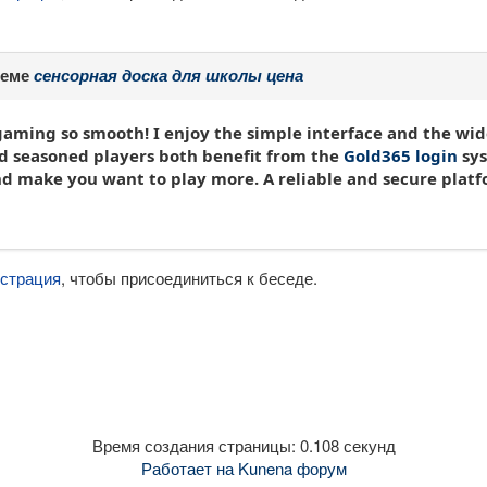
теме
сенсорная доска для школы цена
ming so smooth! I enjoy the simple interface and the wide 
nd seasoned players both benefit from the
Gold365 login
sys
nd make you want to play more. A reliable and secure platf
истрация
, чтобы присоединиться к беседе.
Время создания страницы: 0.108 секунд
Работает на
Kunena форум