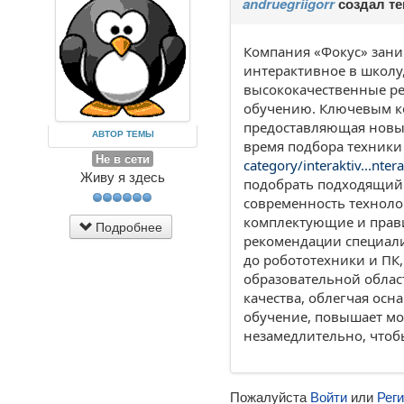
andruegriigorr
создал т
Компания «Фокус» зани
интерактивное в школу
высококачественные ре
обучению. Ключевым ко
предоставляющая новые
АВТОР ТЕМЫ
время подбора техники 
Не в сети
category/interaktiv...nter
Живу я здесь
подобрать подходящий 
современность техноло
комплектующие и прави
Подробнее
рекомендации специали
до робототехники и ПК
образовательной облас
качества, облегчая ос
обучение, повышает мо
незамедлительно, чтоб
Пожалуйста
Войти
или
Рег