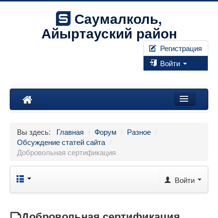
Саумалколь,
Айыртауский район
Регистрация
Войти
Наш край
Вы здесь:
Главная
/
Форум
/
Разное
/
Форум
Обсуждение статей сайта
/
Добровольная сертификация
Фотографии
Правила
Войти
Искать...
Добровольная сертификация