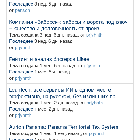
Последнее
3 нед. 5 дн. назад
от
penson
Компания «Заборск»: заборы и ворота под ключ
– качество и долговечность от произ
Тема создана 3 нед. 6 дн. назад, от
prjyhnth
Последнее
3 нед. 6 дн. назад
от
prjyhnth
Рейтинг и анализ блогеров Likee
Тема создана 1 мес. 5 ч. назад, от
prjyhnth
Последнее
1 мес. 5 ч. назад
от
prjyhnth
LeanTech: все сервисы ИИ в одном месте —
эффективно, на русском, без излишних пр
Тема создана 1 мес. 2 дн. назад, от
prjyhnth
Последнее
1 мес. 2 дн. назад
от
prjyhnth
Aurion Panama: Panama Territorial Tax System
Тема создана 1 мес. 1 нед. назад, от
prjyhnth
Последнее
1 мес. 5 дн. назад