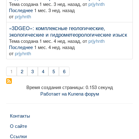
Тема создана 1 мес. 3 нед. назад, от
prjyhnth
Последнее
1 мес. 3 нед. назад
от
prjyhnth
«3DGEO»: комплексные геологические,
экологические и гидрометеорологические изыск
Тема создана 1 мес. 4 нед. назад, от
prjyhnth
Последнее
1 мес. 4 нед. назад
от
prjyhnth
1
2
3
4
5
6
Время создания страницы: 0.153 секунд
Работает на
Kunena форум
Контакты
О сайте
Ссылки