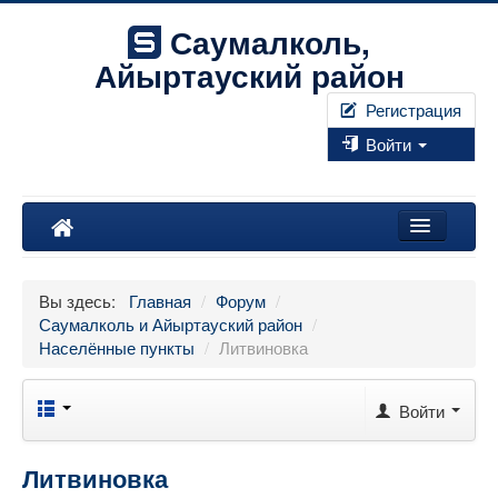
Саумалколь,
Айыртауский район
Регистрация
Войти
Наш край
Вы здесь:
Главная
/
Форум
/
Форум
Саумалколь и Айыртауский район
/
Населённые пункты
/
Литвиновка
Фотографии
Правила
Войти
Искать...
Литвиновка