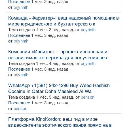
Последнее
1 мес. 2 нед. назад
от
prjyhnth
Команда «Фарватер»: ваш надежный помощник в
мире юридического и бухгалтерского к
Тема создана 1 мес. 3 нед. назад, от
prjyhnth
Последнее
1 мес. 3 нед. назад
от
prjyhnth
Компания «Ирвикон» – профессиональная и
независимая экспертиза для получения рез
Тема создана 1 мес. 4 нед. назад, от
prjyhnth
Последнее
1 мес. 3 нед. назад
от
prjyhnth
WhatsApp +1(581) 942-4296 Buy Weed Hashish
Cocaine in Qatar Doha Masaieed Al Wa
Тема создана 1 мес. 3 нед. назад, от
penson
Последнее
1 мес. 3 нед. назад
от
penson
Платформа KinoKordon: ваш гид в мире
видеоконтента эротического жанра прямо на в