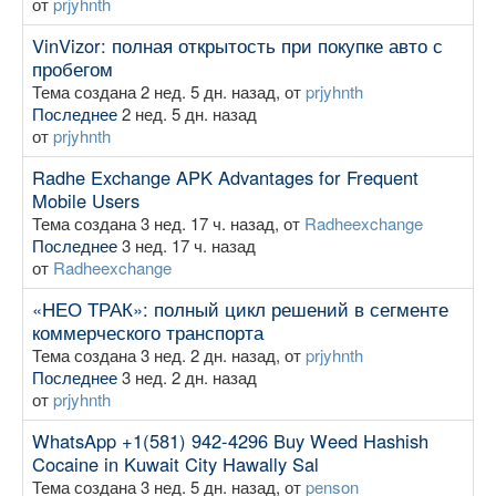
от
prjyhnth
VinVizor: полная открытость при покупке авто с
пробегом
Тема создана 2 нед. 5 дн. назад, от
prjyhnth
Последнее
2 нед. 5 дн. назад
от
prjyhnth
Radhe Exchange APK Advantages for Frequent
Mobile Users
Тема создана 3 нед. 17 ч. назад, от
Radheexchange
Последнее
3 нед. 17 ч. назад
от
Radheexchange
«НЕО ТРАК»: полный цикл решений в сегменте
коммерческого транспорта
Тема создана 3 нед. 2 дн. назад, от
prjyhnth
Последнее
3 нед. 2 дн. назад
от
prjyhnth
WhatsApp +1(581) 942-4296 Buy Weed Hashish
Cocaine in Kuwait City Hawally Sal
Тема создана 3 нед. 5 дн. назад, от
penson