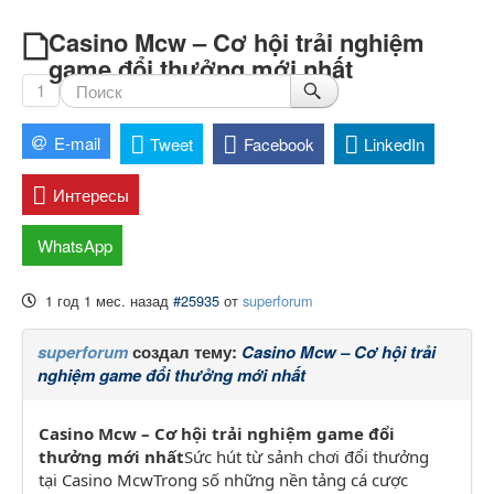
Casino Mcw – Cơ hội trải nghiệm
game đổi thưởng mới nhất
1
E-mail
Tweet
Facebook
LinkedIn
Интересы
WhatsApp
1 год 1 мес. назад
#25935
от
superforum
superforum
создал тему:
Casino Mcw – Cơ hội trải
nghiệm game đổi thưởng mới nhất
Casino Mcw – Cơ hội trải nghiệm game đổi
thưởng mới nhất
Sức hút từ sảnh chơi đổi thưởng
tại Casino McwTrong số những nền tảng cá cược