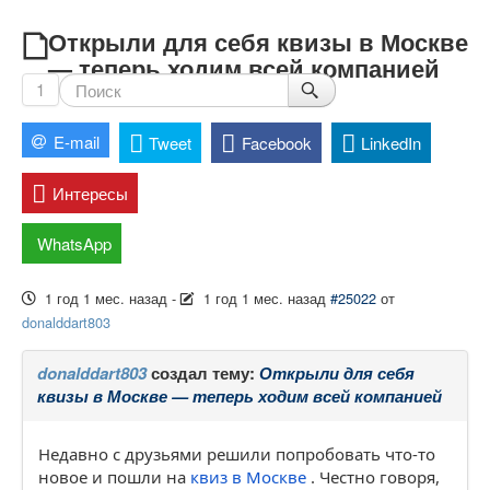
Открыли для себя квизы в Москве
— теперь ходим всей компанией
1
E-mail
Tweet
Facebook
LinkedIn
Интересы
WhatsApp
1 год 1 мес. назад
-
1 год 1 мес. назад
#25022
от
donalddart803
donalddart803
создал тему:
Открыли для себя
квизы в Москве — теперь ходим всей компанией
Недавно с друзьями решили попробовать что-то
новое и пошли на
квиз в Москве
. Честно говоря,