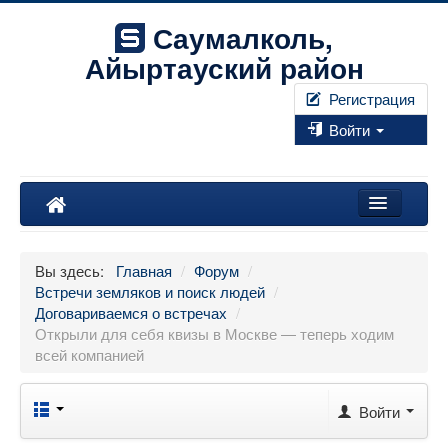
Саумалколь,
Айыртауский район
Регистрация
Войти
Наш край
Вы здесь:
Главная
/
Форум
/
Форум
Встречи земляков и поиск людей
/
Договариваемся о встречах
/
Фотографии
Открыли для себя квизы в Москве — теперь ходим
всей компанией
Правила
Войти
Искать...