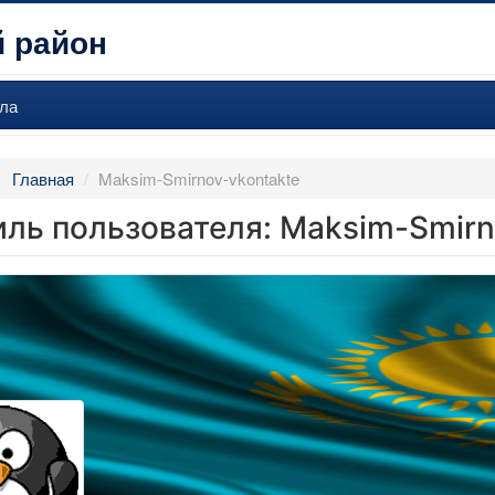
 район
ла
:
Главная
/
Maksim-Smirnov-vkontakte
ль пользователя: Maksim-Smirn