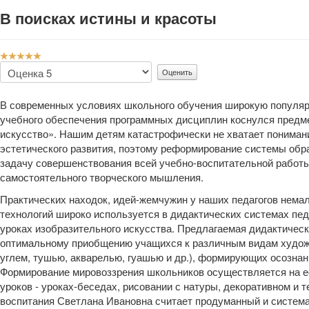
В поисках истины и красоты
Рейтинг:
5
/
5
Пожалуйста,
оцените
В современных условиях школьного обучения широкую популя
учебного обеспечения программных дисциплин коснулся предме
искусство». Нашим детям катастрофически не хватает пониман
эстетического развития, поэтому реформирование системы обр
задачу совершенствования всей учебно-воспитательной работы,
самостоятельного творческого мышления.
Практических находок, идей-жемчужин у наших педагогов немал
технологий широко используется в дидактических системах пе
уроках изобразительного искусства. Предлагаемая дидактичес
оптимальному приобщению учащихся к различным видам художе
углем, тушью, акварелью, гуашью и др.), формирующих осозна
Формирование мировоззрения школьников осуществляется на ее
уроков - уроках-беседах, рисовании с натуры, декоративном и
воспитания Светлана Ивановна считает продуманный и система