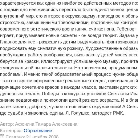
характеризуется как один из наиболее действенных методов по
с годами для нее живопись перестала быть единственной целью
внутренний мир, его интерес к окружающему, природное любопы
строгостью, завышенными требованиями, постоянными контрол
современного эстетического воспитания, считает она. Ребенок - 
играет, придумывает новые сюжеты - он всегда творит. Задача
Главное для нее - разрешить детям выдумывать, фантазировать.
подрисовать ему симпатичную рожицу. Художественные образы,
пробуждают работу воображения, вызывают у детей массу ассоц
берутся за краски, иллюстрируют услышанную музыку, прочитан
эмоциональной выразительности. На творческом, продуманном 
проблемы. Именно такой образовательный процесс нужен обще
- это со вкусом оформленные рекламные стенды, оригинальный
кричащее сочетание красок в каждом классе, выставки детских р
душевным теплом. Победы в конкурсах учеников Светланы Ивано
знание педагогики и психологии детей разного возраста. И в б
за ее талант, доброту, чуткое отношение к окружающим! А Све
где судьба и живопись едины. Л. Голушко, методист РМК.
Автор:
Афонина Тамара Алексеевна
Категория:
Образование
Создано: 21 ноября 2008