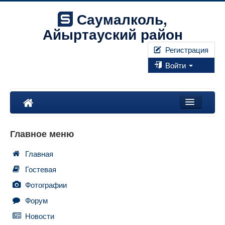
Саумалколь,
Айыртауский район
Регистрация
Войти
Наш край
Главное меню
Форум
Главная
Фотографии
Гостевая
Правила
Фотографии
Форум
Искать...
Новости