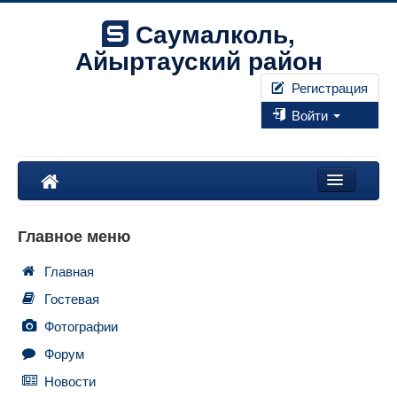
Саумалколь,
Айыртауский район
Регистрация
Войти
Наш край
Главное меню
Форум
Главная
Фотографии
Гостевая
Правила
Фотографии
Форум
Искать...
Новости