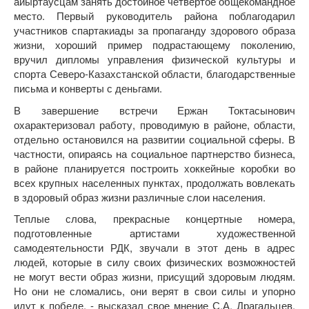
айыртаусцам занять достойное четвертое общекомандное
место. Первый руководитель района поблагодарил
участников спартакиады за пропаганду здорового образа
жизни, хороший пример подрастающему поколению,
вручил дипломы управления физической культуры и
спорта Северо-Казахстанской области, благодарственные
письма и конверты с деньгами.
В завершение встречи Ержан Токтасынович
охарактеризовал работу, проводимую в районе, области,
отдельно остановился на развитии социальной сферы. В
частности, опираясь на социальное партнерство бизнеса,
в районе планируется построить хоккейные коробки во
всех крупных населенных пунктах, продолжать вовлекать
в здоровый образ жизни различные слои населения.
Теплые слова, прекрасные концертные номера,
подготовленные артистами художественной
самодеятельности РДК, звучали в этот день в адрес
людей, которые в силу своих физических возможностей
не могут вести образ жизни, присущий здоровым людям.
Но они не сломались, они верят в свои силы и упорно
идут к победе, - высказал свое мнение С.А. Драгальцев.