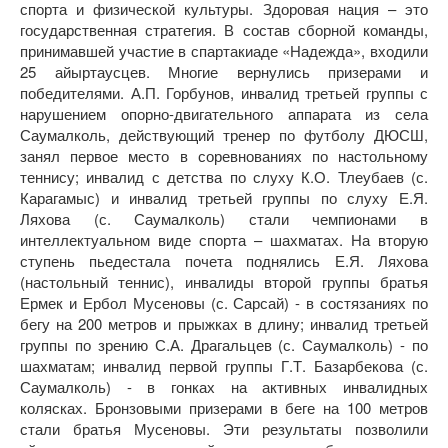
спорта и физической культуры. Здоровая нация – это
государственная стратегия. В состав сборной команды,
принимавшей участие в спартакиаде «Надежда», входили
25 айыртаусцев. Многие вернулись призерами и
победителями. А.П. Горбунов, инвалид третьей группы с
нарушением опорно-двигательного аппарата из села
Саумалколь, действующий тренер по футболу ДЮСШ,
занял первое место в соревнованиях по настольному
теннису; инвалид с детства по слуху К.О. Тлеубаев (с.
Карагамыс) и инвалид третьей группы по слуху Е.Я.
Ляхова (с. Саумалколь) стали чемпионами в
интеллектуальном виде спорта – шахматах. На вторую
ступень пьедестала почета поднялись Е.Я. Ляхова
(настольный теннис), инвалиды второй группы братья
Ермек и Ербол Мусеновы (с. Сарсай) - в состязаниях по
бегу на 200 метров и прыжках в длину; инвалид третьей
группы по зрению С.А. Драгальцев (с. Саумалколь) - по
шахматам; инвалид первой группы Г.Т. Базарбекова (с.
Саумалколь) - в гонках на активных инвалидных
колясках. Бронзовыми призерами в беге на 100 метров
стали братья Мусеновы. Эти результаты позволили