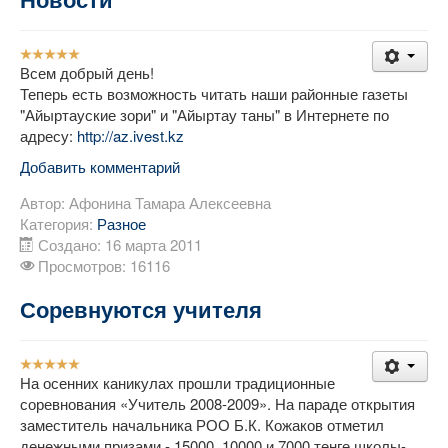
Рейтинг:
5
/
5
Всем добрый день!
Теперь есть возможность читать наши районные газеты
"Айыртауские зори" и "Айыртау таны" в Интернете по
адресу:
http://az.ivest.kz
Добавить комментарий
Автор:
Афонина Тамара Алексеевна
Категория:
Разное
Создано: 16 марта 2011
Просмотров: 16116
Соревнуются учителя
Рейтинг:
5
/
5
На осенних каникулах прошли традиционные
соревнования «Учитель 2008-2009». На параде открытия
заместитель начальника РОО Б.К. Кожаков отметил
денежными призами - 15000, 10000 и 7000 тенге школы-