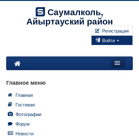
Саумалколь,
Айыртауский район
Регистрация
Войти
Наш край
Главное меню
Форум
Главная
Фотографии
Гостевая
Правила
Фотографии
Форум
Искать...
Новости