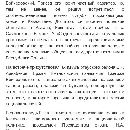
Войчеховский. Приезд его носил частный характер, но,
тем не менее, он решил встретиться с
соотечественниками, волею судьбы проживающими
здесь, в Казахстане. До этого он посетил польские
общества в Астане, Кокшетау, затем прибыл в с.
Саумалколь. В зале ГУ «Отдел занятости и социальных
программ» состоялась его встреча с представителями
польской диаспоры нашего района, которая началась с
исполнения членами общества государственного гимна
Республики Польша.
На встрече присутствовал аким Айыртауского района Е.Т.
Айнабеков. Ержан Токтасынович ознакомил Гжегожа
Войчеховского с социально-экономическим положением
нашего района, планами на будущее, подчеркнув при
этом, что главное достояние казахстанцев – это мир и
согласие, в котором проживают представители многих
национальностей.
В свою очередь Гжегож отметил, что положение поляков в
Казахстане заслуживает уважение к национальной
политике, проводимой Президентом страны Н.А.