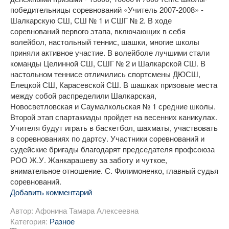
победительницы соревнований «Учитель 2007-2008» -
Шалкарскую СШ, СШ № 1 и СШГ № 2. В ходе
соревнований первого этапа, включающих в себя
волейбол, настольный теннис, шашки, многие школы
приняли активное участие. В волейболе лучшими стали
команды Целинной СШ, СШГ № 2 и Шалкарской СШ. В
настольном теннисе отличились спортсмены ДЮСШ,
Елецкой СШ, Карасевской СШ. В шашках призовые места
между собой распределили Шалкарская,
Новосветловская и Саумалкольская № 1 средние школы.
Второй этап спартакиады пройдет на весенних каникулах.
Учителя будут играть в баскетбол, шахматы, участвовать
в соревнованиях по дартсу. Участники соревнований и
судейские бригады благодарят председателя профсоюза
РОО Ж.У. Жанкарашеву за заботу и чуткое,
внимательное отношение. С. Филимоненко, главный судья
соревнований.
Добавить комментарий
Автор:
Афонина Тамара Алексеевна
Категория:
Разное