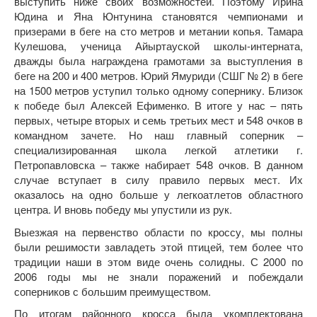
выступить ниже своих возможностей. Поэтому Ирина
Юдина и Яна Юнтунина становятся чемпионами и
призерами в беге на сто метров и метании копья. Тамара
Кулешова, ученица Айыртауской школы-интерната,
дважды была награждена грамотами за выступления в
беге на 200 и 400 метров. Юрий Ямуриди (СШГ № 2) в беге
на 1500 метров уступил только одному сопернику. Близок
к победе был Алексей Ефименко. В итоге у нас – пять
первых, четыре вторых и семь третьих мест и 548 очков в
командном зачете. Но наш главный соперник –
специализированная школа легкой атлетики г.
Петропавловска – также набирает 548 очков. В данном
случае вступает в силу правило первых мест. Их
оказалось на одно больше у легкоатлетов областного
центра. И вновь победу мы упустили из рук.
Выезжая на первенство области по кроссу, мы полны
были решимости завладеть этой птицей, тем более что
традиции наши в этом виде очень солидны. С 2000 по
2006 годы мы не знали поражений и побеждали
соперников с большим преимуществом.
По итогам районного кросса была укомплектована