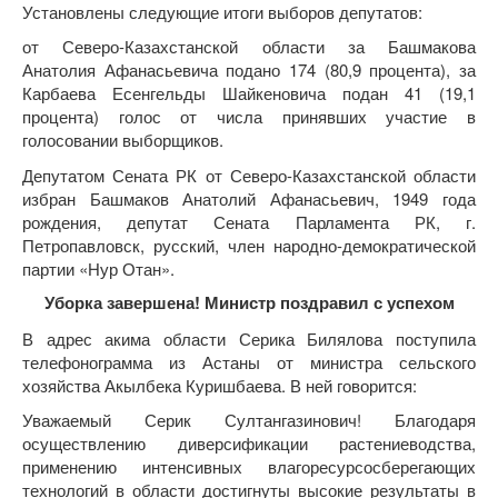
Установлены следующие итоги выборов депутатов:
от Северо-Казахстанской области за Башмакова
Анатолия Афанасьевича подано 174 (80,9 процента), за
Карбаева Есенгельды Шайкеновича подан 41 (19,1
процента) голос от числа принявших участие в
голосовании выборщиков.
Депутатом Сената РК от Северо-Казахстанской области
избран Башмаков Анатолий Афанасьевич, 1949 года
рождения, депутат Сената Парламента РК, г.
Петропавловск, русский, член народно-демократической
партии «Нур Отан».
Уборка завершена! Министр поздравил с успехом
В адрес акима области Серика Билялова поступила
телефонограмма из Астаны от министра сельского
хозяйства Акылбека Куришбаева. В ней говорится:
Уважаемый Серик Султангазинович! Благодаря
осуществлению диверсификации растениеводства,
применению интенсивных влагоресурсосберегающих
технологий в области достигнуты высокие результаты в