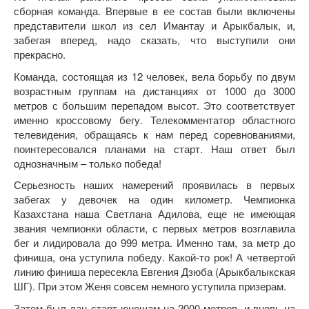
сборная команда. Впервые в ее состав были включены
представители школ из сел Имантау и Арыкбалык, и,
забегая вперед, надо сказать, что выступили они
прекрасно.
Команда, состоящая из 12 человек, вела борьбу по двум
возрастным группам на дистанциях от 1000 до 3000
метров с большим перепадом высот. Это соответствует
именно кроссовому бегу. Телекомментатор областного
телевидения, обращаясь к нам перед соревнованиями,
поинтересовался планами на старт. Наш ответ был
однозначным – только победа!
Серьезность наших намерений проявилась в первых
забегах у девочек на один километр. Чемпионка
Казахстана наша Светлана Адилова, еще не имеющая
звания чемпионки области, с первых метров возглавила
бег и лидировала до 999 метра. Именно там, за метр до
финиша, она уступила победу. Какой-то рок! А четвертой
линию финиша пересекла Евгения Дзюба (Арыкбалыкская
ШГ). При этом Женя совсем немного уступила призерам.
Затем был дан старт юношам на 2000 метров, и вновь на