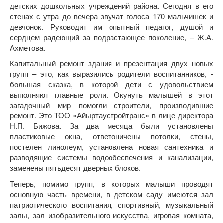
детских дошкольных учреждений района. Сегодня в его
стенах с утра до вечера звучат голоса 170 мальчишек и
девчонок. Руководит им опытный педагог, душой и
сердцем радеющий за подрастающее поколение, – Ж.А.
Ахметова.
Капитальный ремонт здания и презентация двух новых
групп – это, как выразились родители воспитанников, -
большая сказка, в которой дети с удовольствием
выполняют главные роли. Окунуть малышей в этот
загадочный мир помогли строители, производившие
ремонт. Это ТОО «Айыртаустройтранс» в лице директора
Н.П. Бижова. За два месяца были установлены
пластиковые окна, ответоничены потолки, стены,
постелен линолеум, установлена новая сантехника и
разводящие системы водообеспечения и канализации,
заменены пятьдесят дверных блоков.
Теперь, помимо групп, в которых малыши проводят
основную часть времени, в детском саду имеются зал
патриотического воспитания, спортивный, музыкальный
залы, зал изобразительного искусства, игровая комната,