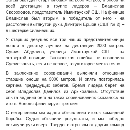
всей дистанции в группе лидеров – Владислав
Скороходов, представитель Имантауской СШ. На финише
Владислав был вторым, а победитель от него - на
расстоянии вытянутой руки. Дмитрий Ершов (СШГ № 2) –
в шестерке сильнейших.
У старших девушек все три наших представительницы
вошли в десятку лучших на дистанции 2000 метров.
Суфия Абдулина, ученица Имантауской СШ - на
четвертой позиции. Тактическая ошибка не позволила
Суфие занять, если не первое, то уж второе место точно.
В заключение соревнований выясняли отношения
старшие юноши на 3000 метров. И опять повторилась
картина предыдущих забегов. Бремя лидера берет на
себя Владислав Данилов из Арыкбалыка. Отсутствие
опыта ведения бега на таких соревнованиях сказалось на
итоге. Володя финиширует третьим.
С нетерпением мы ждали объявления итогов командной
борьбы. Судьи объявили результаты, и мы победно
вскинули руки вверх. Твердо, с отрывом от других команд