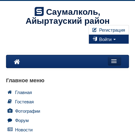
Саумалколь,
Айыртауский район
Регистрация
Войти
Наш край
Главное меню
Форум
Главная
Фотографии
Гостевая
Правила
Фотографии
Форум
Искать...
Новости