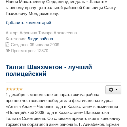
Навои Махатаевичу Сердалину, медаль «Шапаѓат» -
главному врачу центральной районной больницы Саяту
Газизовичу Молдахметову.
Добавить комментарий
Автор:
Афонина Тамара Алексеевна
Категория:
Люди района
Создано: 09 января 2009
Просмотров: 12870
Талгат Шаяхметов - лучший
полицейский
Рейтинг:
5
/
5
1 декабря в малом зале аппарата акима района
прошло чествование победителя фестиваля-конкурса
«Алтын Адам – Человек года в Казахстане» в номинации
«Полицейский 2008 года в Казахстане» Шаяхметова
Талгата Советовича. Со словами приветствия к виновнику
торжества обратился аким района Е.Т. Айнабеков. Ержан