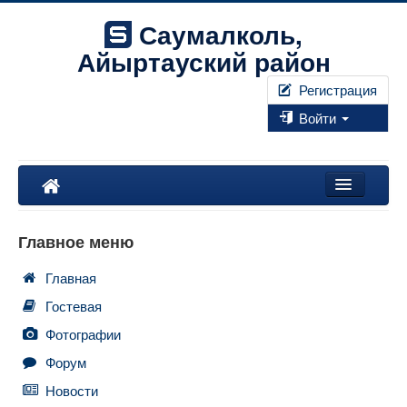
Саумалколь,
Айыртауский район
Регистрация
Войти
Наш край
Главное меню
Форум
Главная
Фотографии
Гостевая
Правила
Фотографии
Форум
Искать...
Новости