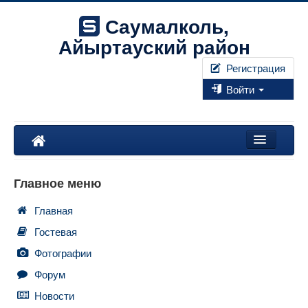
Саумалколь,
Айыртауский район
Регистрация
Войти
Наш край
Главное меню
Форум
Главная
Фотографии
Гостевая
Правила
Фотографии
Форум
Искать...
Новости