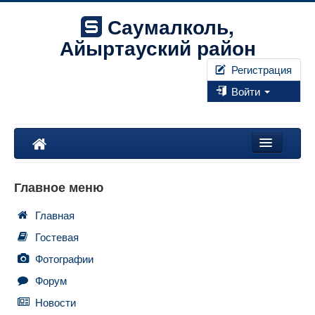
Саумалколь,
Айыртауский район
Регистрация
Войти
Наш край
Главное меню
Форум
Главная
Фотографии
Гостевая
Правила
Фотографии
Форум
Искать...
Новости