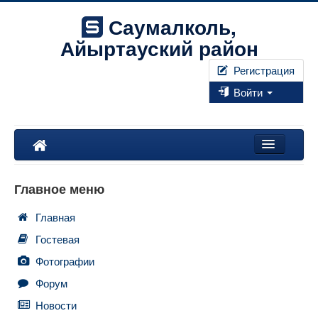
Саумалколь,
Айыртауский район
Регистрация
Войти
Наш край
Главное меню
Форум
Главная
Фотографии
Гостевая
Правила
Фотографии
Форум
Искать...
Новости