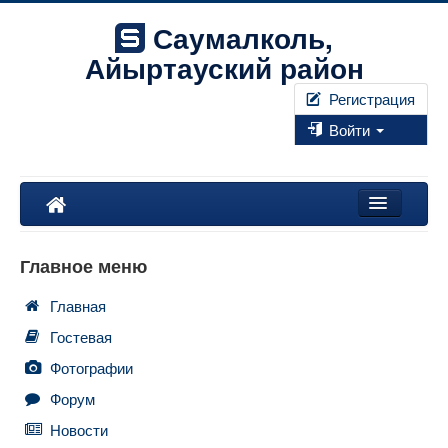
Саумалколь,
Айыртауский район
Регистрация
Войти
Наш край
Главное меню
Форум
Главная
Фотографии
Гостевая
Правила
Фотографии
Форум
Искать...
Новости