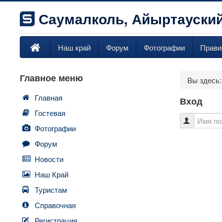
Саумалколь, Айыртауский
Наш край
Форум
Фотографии
Прави
Главное меню
Вы здесь
Главная
Вход
Гостевая
Фотографии
Форум
Новости
Наш Край
Туристам
Справочная
Регистрация