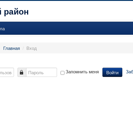
 район
ла
:
Главная
/
Вход
Запомнить меня
За
Войти